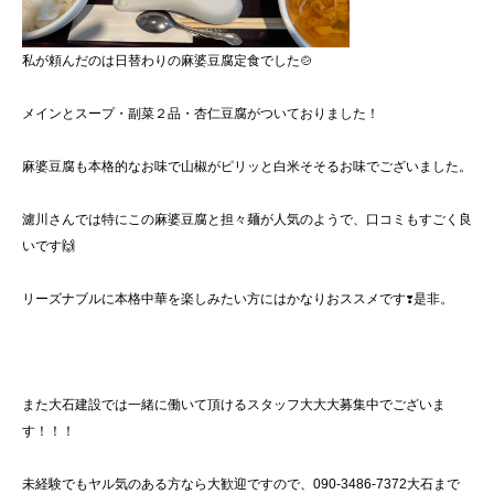
私が頼んだのは日替わりの麻婆豆腐定食でした🍲
メインとスープ・副菜２品・杏仁豆腐がついておりました！
麻婆豆腐も本格的なお味で山椒がピリッと白米そそるお味でございました。
濾川さんでは特にこの麻婆豆腐と担々麺が人気のようで、口コミもすごく良
いです🙌
リーズナブルに本格中華を楽しみたい方にはかなりおススメです❣️是非。
また大石建設では一緒に働いて頂けるスタッフ大大大募集中でございま
す！！！
未経験でもヤル気のある方なら大歓迎ですので、090-3486-7372大石まで