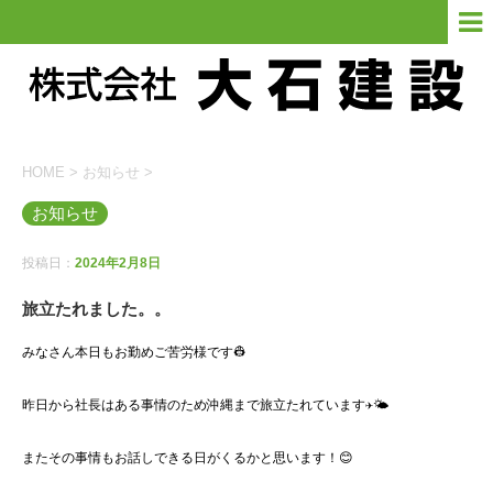
HOME
>
お知らせ
>
お知らせ
投稿日：
2024年2月8日
旅立たれました。。
みなさん本日もお勤めご苦労様です👷
昨日から社長はある事情のため沖縄まで旅立たれています✈🌤
またその事情もお話しできる日がくるかと思います！😊