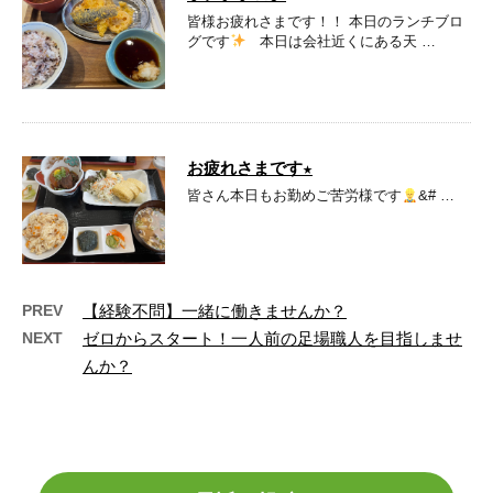
皆様お疲れさまです！！ 本日のランチブロ
グです
本日は会社近くにある天 …
お疲れさまです★
皆さん本日もお勤めご苦労様です
&# …
PREV
【経験不問】一緒に働きませんか？
NEXT
ゼロからスタート！一人前の足場職人を目指しませ
んか？